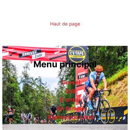
Haut de page
Menu principal
Gravel
Golf
D'antan
En famille
Expression Libre