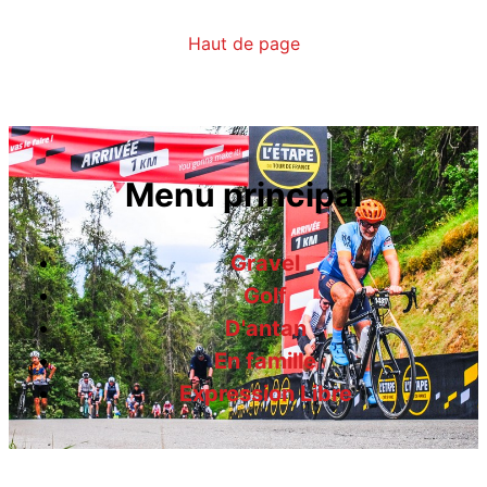
Haut de page
Menu principal
Gravel
Golf
D'antan
En famille
Expression Libre