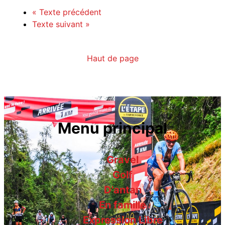
«
Texte précédent
Texte suivant
»
Haut de page
Menu principal
Gravel
Golf
D'antan
En famille
Expression Libre